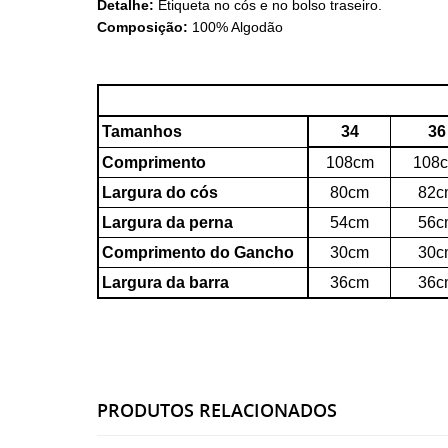
Detalhe:
Etiqueta no cós e no bolso traseiro.
Composição:
100% Algodão
Tamanhos
34
36
Comprimento
108cm
108
Largura do cós
80cm
82c
Largura da perna
54cm
56c
Comprimento do Gancho
30cm
30c
Largura da barra
36cm
36c
PRODUTOS RELACIONADOS