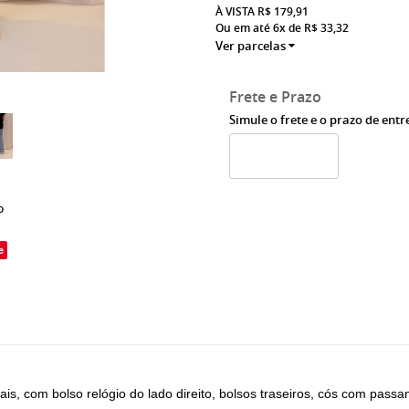
À VISTA
R$ 179,91
Ou em até 6x de
R$ 33,32
Ver parcelas
Frete e Prazo
Simule o frete e o prazo de ent
o
e
s, com bolso relógio do lado direito, bolsos traseiros, cós com passan