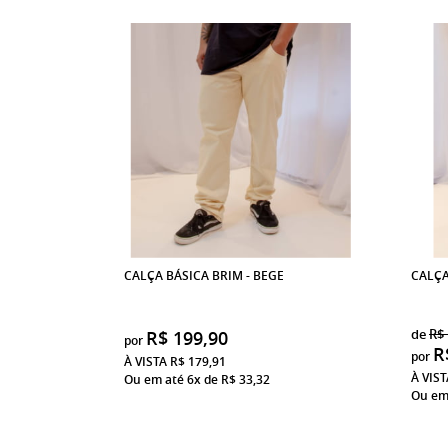
CALÇA BÁSICA BRIM - BEGE
CALÇA
de
R$ 
R$ 199,90
por
R
por
À VISTA
R$ 179,91
À VIS
Ou em até 6x de
R$ 33,32
Ou em